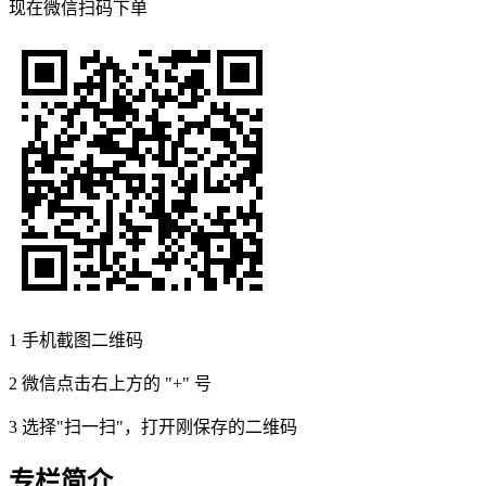
现在
微信扫码
下单
1
手机截图二维码
2
微信点击右上方的 "+" 号
3
选择"扫一扫"，打开刚保存的二维码
专栏简介