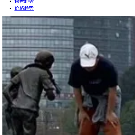
读者趋势
价格趋势