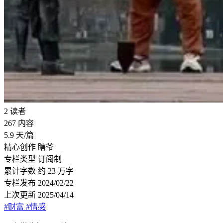
2
读者
267
内容
5.9
天/篇
精心创作
瞎爷
专栏类型
订阅制
累计字数
约 23 万字
专栏发布
2024/02/22
上次更新
2025/04/14
#财富
#情感