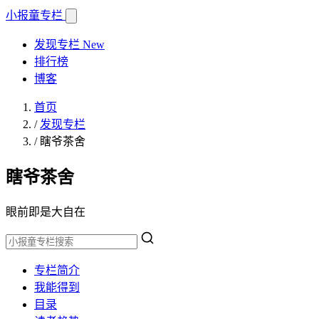
小报童
专栏
发现专栏
New
排行榜
博客
首页
/
发现专栏
/
瞎爷茶舍
瞎爷茶舍
眼前即是大自在
专栏简介
我能得到
目录