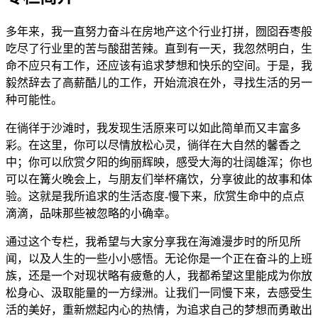
多年来，我一直努力奋斗在房地产这个行业打拼，囫囵吞枣般
吃尽了行业里的苦与酸甜苦辣。直到有一天，我忽然明白，生
命不应只有工作，还应该有追求梦想和快乐的空间。于是，我
毅然辞去了高薪酷儿的工作，开始流浪在外，寻找生活的另一
种可能性。
在徜徉于沙滩时，我发现生活原来可以如此简单而又丰富多
彩。在这里，你可以尽情放松心灵，徜徉在大自然的馨香之
中；你可以欣赏夕阳的绚丽辉映，感受大海的壮阔雄浑；你也
可以在篝火晚会上，与朋友们举杯痛饮，分享彼此的故事和体
验。这就是我所追求的生活态度-慢下来，欣赏生命中的点点
滴滴，品味那些被忽略的小确幸。
通过这个专栏，我希望与大家分享我在海滩漫步时的所见所
闻，以及人生的一些小小感悟。无论你是一个正在奋斗的上班
族，还是一个对现状略有疲惫的人，我都希望这里能成为你放
松身心、汲取能量的一方绿洲。让我们一同慢下来，去感受生
活的美好，重新燃起内心的热情，为追求自己的梦想而勇敢出