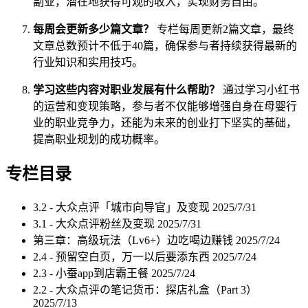
副业，潜在地获得可观的收入，实现财务自由。
每周会更新多少篇文章？
专栏每周更新2篇文章，最终
文章总数预计不低于40篇，确保参与者持续获得最新的
行业知识和实用技巧。
学习这些内容对职业发展有什么帮助？
通过学习小红书
的运营和变现策略，参与者不仅能够增强自身在母婴行
业的职业竞争力，还能为未来的创业打下坚实的基础，
提高职业规划的成功概率。
专栏目录
3.2 - 大众点评「城市向导官」及变现
2025/7/31
3.1 - 大众点评粉丝及变现
2025/7/31
第三章：高级玩法（Lv6+）边吃喝边赚钱
2025/7/24
2.4 - 预留空白页，万一以后要添东西
2025/7/24
2.3 - 小蚕app到店霸王餐
2025/7/24
2.2 - 大众点评の笔记货币：探店礼盒（Part 3）
2025/7/13