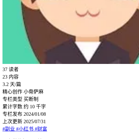
37
读者
23
内容
3.2
天/篇
精心创作
小骨萨麻
专栏类型
买断制
累计字数
约 10 千字
专栏发布
2024/01/08
上次更新
2025/07/31
#副业
#小红书
#财富