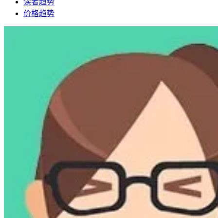
读者趋势
价格趋势