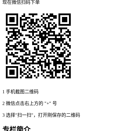
现在
微信扫码
下单
1
手机截图二维码
2
微信点击右上方的 "+" 号
3
选择"扫一扫"，打开刚保存的二维码
专栏简介