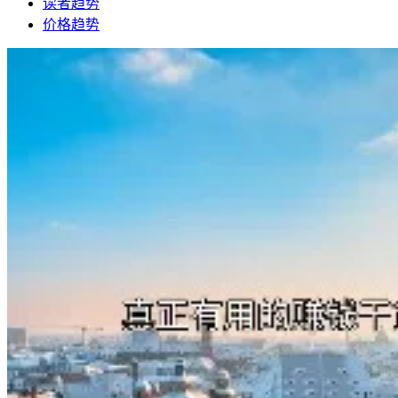
读者趋势
价格趋势