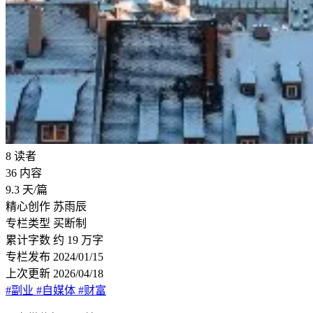
8
读者
36
内容
9.3
天/篇
精心创作
苏雨辰
专栏类型
买断制
累计字数
约 19 万字
专栏发布
2024/01/15
上次更新
2026/04/18
#副业
#自媒体
#财富