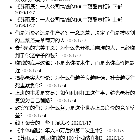
《苏雨辰：一人公司搞钱的100个残酷真相》下部
2026/1/27
《苏雨辰：一人公司搞钱的100个残酷真相》上部
2026/1/27
你是消费者还是生产者？一念之差，决定了你是被收割
的韭菜还是拿镰刀的人
2026/1/27
去他妈的完美主义：为什么先开枪后瞄准的人，已经赚
到了你这辈子的钱？
2026/1/27
赚钱的底层逻辑：不是比谁技术牛，而是比谁离“钱”最
近
2026/1/24
揭秘老实人悖论：为什么你越善良越听话，社会越要往
死里欺负你？
2026/1/24
上班的本质是交易：如何利用打工这件事，薅光老板的
资源为自己铺路？
2026/1/24
致穷忙的你：为什么努力是这个世界上最廉价的竞争壁
垒？
2026/1/24
线下聚会的一些干湿思考
2026/1/17
《个体崛起：年入20万后的第二次生命》
2026/1/3
《苏雨辰：副业赚钱的 100 个残酷真相》
2026/1/3