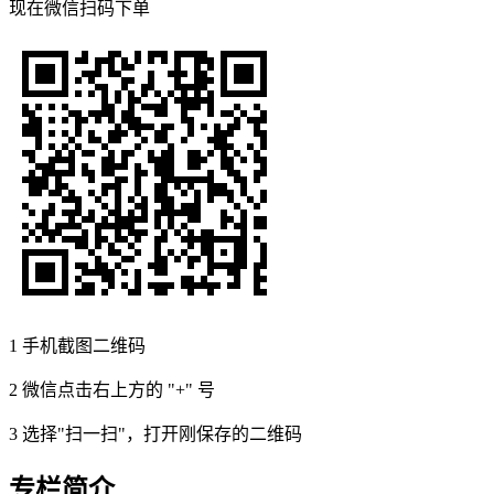
现在
微信扫码
下单
1
手机截图二维码
2
微信点击右上方的 "+" 号
3
选择"扫一扫"，打开刚保存的二维码
专栏简介