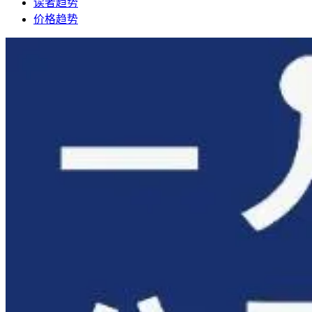
读者趋势
价格趋势