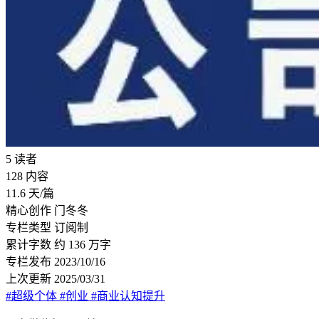
5
读者
128
内容
11.6
天/篇
精心创作
门冬冬
专栏类型
订阅制
累计字数
约 136 万字
专栏发布
2023/10/16
上次更新
2025/03/31
#超级个体
#创业
#商业认知提升