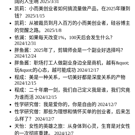
阔的人生呐
2025/3/31
凯莉：小而美创业者如何搞流量做产品，在2025年赚到
钱？
2025/1/15
凯莉：从被裁员到月入百万的小而美创业者，硅谷博主
的觉醒之路。
2025/1/8
依澜：如果每天改变1%，100天后会发生什么？
2024/12/31
胖鱼酱：2025年了，剪辑师会是一个副业好选择吗？
2024/12/24
胖鱼酱：职场打工人做副业身边全是商机，越有&quot;
玩&quot;的心态，越可能成功
2024/12/17
程成：美是一种关系，一切美好都是深度关系的产物
2024/12/15
程成：二十年磨一剑，我们自己定义我是谁，我们究竟
为谁而活
2024/12/15
性学研究僧：我是爱你的，你是自由的
2024/12/7
性学研究僧：那些为理想和情怀买单的创业者，后来怎
么样了？
2024/12/7
天怡：女性的英雄之旅：从身体到心灵，生育是对女性
的一次彻底重建。
2024/12/7