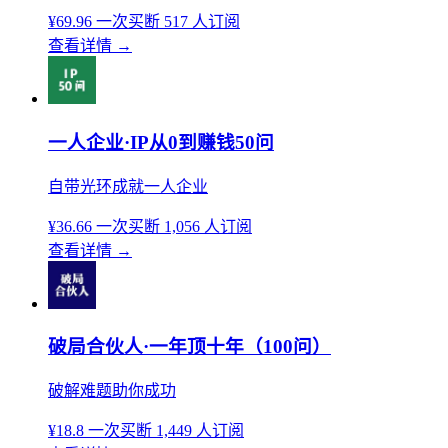
¥69.96
一次买断
517 人订阅
查看详情
→
一人企业·IP从0到赚钱50问
自带光环成就一人企业
¥36.66
一次买断
1,056 人订阅
查看详情
→
破局合伙人·一年顶十年（100问）
破解难题助你成功
¥18.8
一次买断
1,449 人订阅