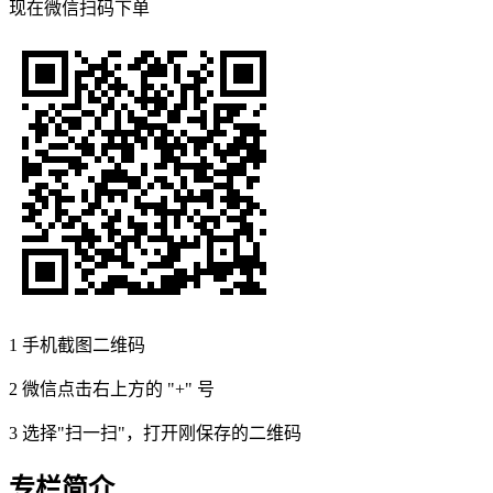
现在
微信扫码
下单
1
手机截图二维码
2
微信点击右上方的 "+" 号
3
选择"扫一扫"，打开刚保存的二维码
专栏简介