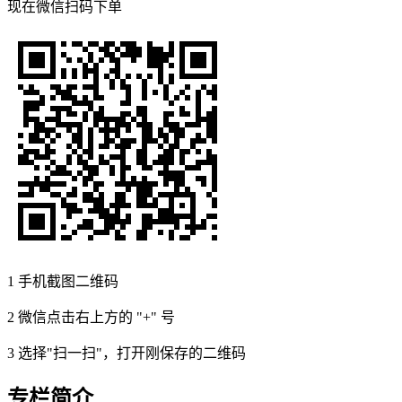
现在
微信扫码
下单
1
手机截图二维码
2
微信点击右上方的 "+" 号
3
选择"扫一扫"，打开刚保存的二维码
专栏简介