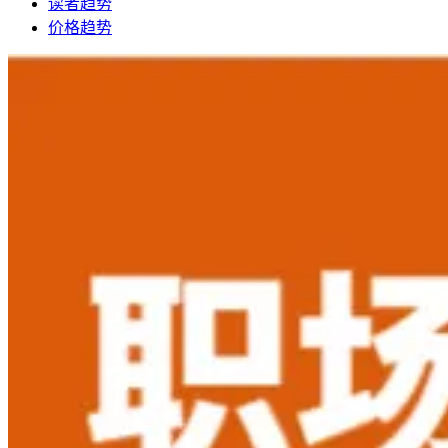
读者趋势
价格趋势