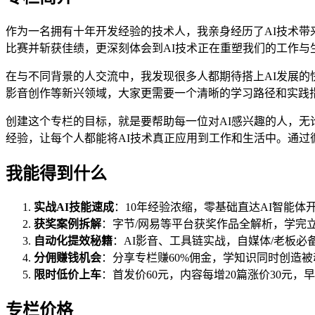
作为一名拥有十年开发经验的技术人，我亲身经历了AI技术带来
比赛并斩获佳绩，更深刻体会到AI技术正在重塑我们的工作与
在与不同背景的人交流中，我发现很多人都期待搭上AI发展的
影音创作等新兴领域，大家更需要一个清晰的学习路径和实践
创建这个专栏的目标，就是要帮助每一位对AI感兴趣的人，无论
经验，让每个人都能将AI技术真正应用到工作和生活中。通过
我能得到什么
实战AI技能速成
：10年经验浓缩，零基础直达AI智能体
获奖案例拆解
：字节/网易等平台获奖作品全解析，学完
自动化提效秘籍
：AI影音、工具链实战，自媒体/老板必
分佣赚钱机会
：分享专栏赚60%佣金，学知识同时创造
限时低价上车
：首发价60元，内容每增20篇涨价30元，
专栏价格