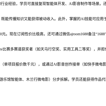
）和行业经验，学员可直接复现智能体开发、AI影音制作等场景
），既能传播知识又能获得被动收入。此外，掌握的AI技能可应用
元。现在订阅性价比极高，还可通过微信ajroom1688备注“16
节Coze比赛多赛道获奖者（如天马行空奖、实用工具二等奖），并
求（单项目报价数千元），或通过AI影音创作接单（如快手微电
图游乐馆智能体、木兰行微电影）分步拆解。学员还能获得作品代