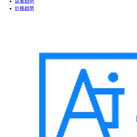
读者趋势
价格趋势