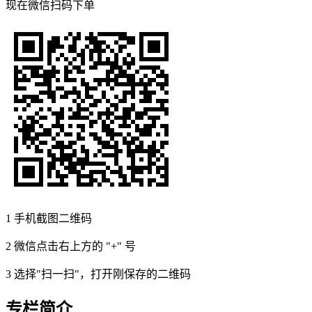
现在
微信扫码
下单
1
手机截图二维码
2
微信点击右上方的 "+" 号
3
选择"扫一扫"，打开刚保存的二维码
专栏简介