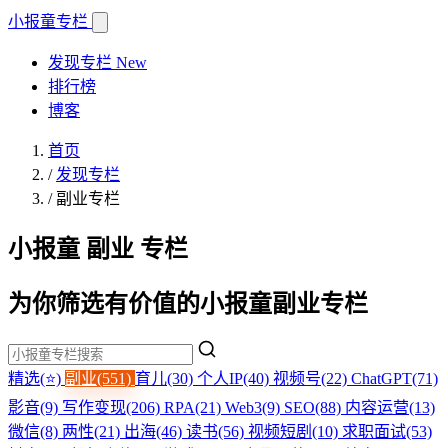
小报童
专栏
发现专栏
New
排行榜
博客
首页
/
发现专栏
/
副业专栏
小报童 副业 专栏
为你筛选有价值的小报童副业专栏
精选(⭐)
副业(551)
育儿(30)
个人IP(40)
视频号(22)
ChatGPT(71)
影音(9)
写作变现(206)
RPA(21)
Web3(9)
SEO(88)
内容运营(13)
微信(8)
两性(21)
出海(46)
读书(56)
视频短剧(10)
求职面试(53)