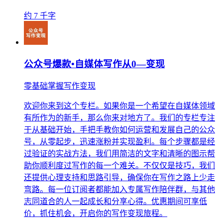
约 7 千字
公众号爆款•自媒体写作从0—变现
零基础掌握写作变现
欢迎你来到这个专栏。如果你是一个希望在自媒体领域
有所作为的新手，那么你来对地方了。我们的专栏专注
于从基础开始，手把手教你如何运营和发展自己的公众
号，从零起步，迅速涨粉并实现盈利。每个步骤都是经
过验证的实战方法，我们用简洁的文字和清晰的图示帮
助你顺利度过写作的每一个难关。不仅仅是技巧，我们
还提供心理支持和思路引导，确保你在写作之路上少走
弯路。每一位订阅者都能加入专属写作陪伴群，与其他
志同道合的人一起成长和分享心得。优惠期间可享低
价，抓住机会，开启你的写作变现旅程。