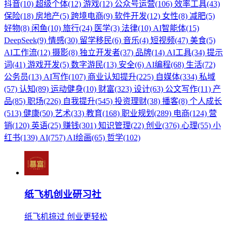
抖音(10)
超级个体(12)
游戏(12)
公众号运营(106)
效率工具(43)
保险(18)
房地产(5)
跨境电商(9)
软件开发(12)
女性(8)
减肥(5)
好物(8)
闲鱼(10)
旅行(24)
医学(3)
法律(10)
AI智能体(15)
DeepSeek(9)
情感(30)
留学移民(6)
音乐(4)
短视频(47)
美食(5)
AI工作流(12)
摄影(8)
独立开发者(37)
品牌(14)
AI工具(34)
提示
词(41)
游戏开发(5)
数字游民(13)
安全(6)
AI编程(68)
生活(72)
公务员(13)
AI写作(107)
商业认知提升(225)
自媒体(334)
私域
(57)
认知(89)
运动健身(10)
财富(323)
设计(63)
公文写作(11)
产
品(85)
职场(226)
自我提升(545)
投资理财(38)
播客(8)
个人成长
(513)
健康(50)
艺术(33)
教育(168)
职业规划(289)
电商(124)
营
销(120)
英语(25)
赚钱(301)
知识管理(22)
创业(376)
心理(55)
小
红书(139)
AI(757)
AI绘画(65)
哲学(102)
纸飞机创业研习社
纸飞机掠过 创业更轻松