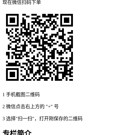
现在
微信扫码
下单
1
手机截图二维码
2
微信点击右上方的 "+" 号
3
选择"扫一扫"，打开刚保存的二维码
专栏简介