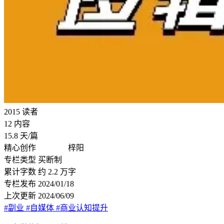
2015
读者
12
内容
15.8
天/篇
精心创作
ㅤㅤㅤㅤ梓阳
专栏类型
买断制
累计字数
约 2.2 万字
专栏发布
2024/01/18
上次更新
2024/06/09
#副业
#自媒体
#商业认知提升