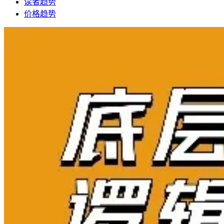
读者趋势
价格趋势