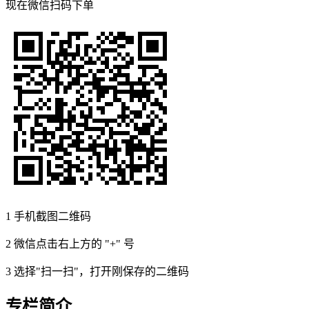
现在
微信扫码
下单
1
手机截图二维码
2
微信点击右上方的 "+" 号
3
选择"扫一扫"，打开刚保存的二维码
专栏简介