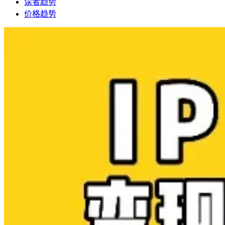
读者趋势
价格趋势