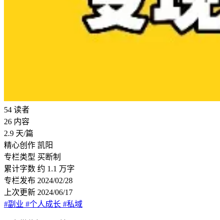
54
读者
26
内容
2.9
天/篇
精心创作
凯阳
专栏类型
买断制
累计字数
约 1.1 万字
专栏发布
2024/02/28
上次更新
2024/06/17
#副业
#个人成长
#私域