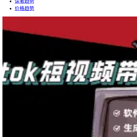
读者趋势
价格趋势