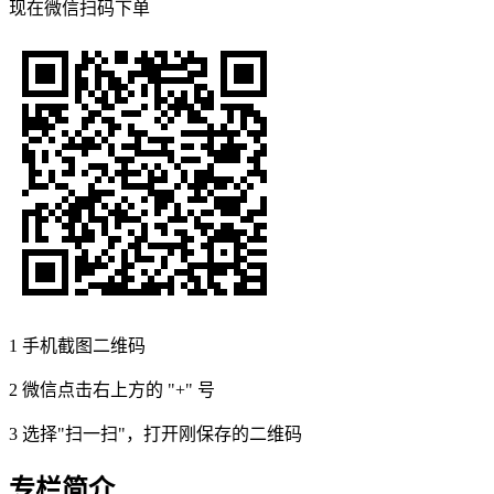
现在
微信扫码
下单
1
手机截图二维码
2
微信点击右上方的 "+" 号
3
选择"扫一扫"，打开刚保存的二维码
专栏简介