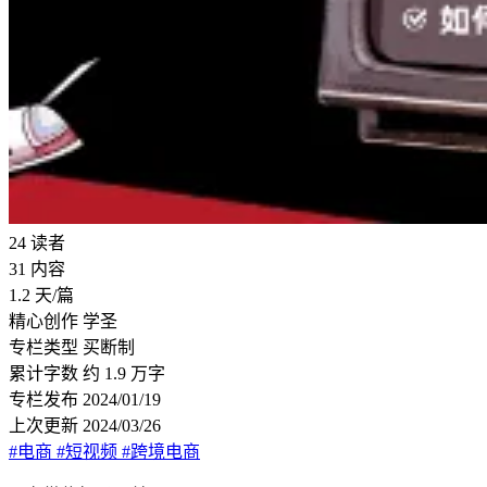
24
读者
31
内容
1.2
天/篇
精心创作
学圣
专栏类型
买断制
累计字数
约 1.9 万字
专栏发布
2024/01/19
上次更新
2024/03/26
#电商
#短视频
#跨境电商