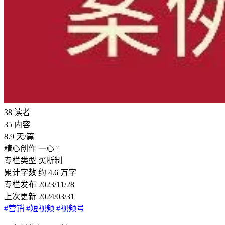
38
读者
35
内容
8.9
天/篇
精心创作
一心 ²
专栏类型
买断制
累计字数
约 4.6 万字
专栏发布
2023/11/28
上次更新
2024/03/31
#营销
#短视频
#视频号