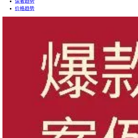
读者趋势
价格趋势