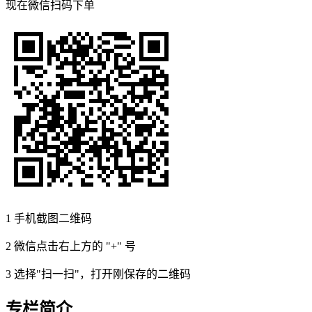
现在
微信扫码
下单
1
手机截图二维码
2
微信点击右上方的 "+" 号
3
选择"扫一扫"，打开刚保存的二维码
专栏简介