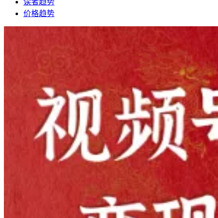
读者趋势
价格趋势