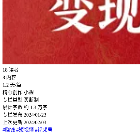
18
读者
8
内容
1.2
天/篇
精心创作
小醒
专栏类型
买断制
累计字数
约 1.3 万字
专栏发布
2024/01/23
上次更新
2024/02/03
#赚钱
#短视频
#视频号