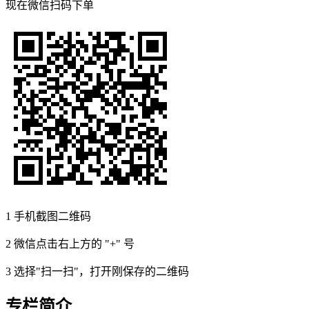
现在
微信扫码
下单
1
手机截图二维码
2
微信点击右上方的 "+" 号
3
选择"扫一扫"，打开刚保存的二维码
专栏简介