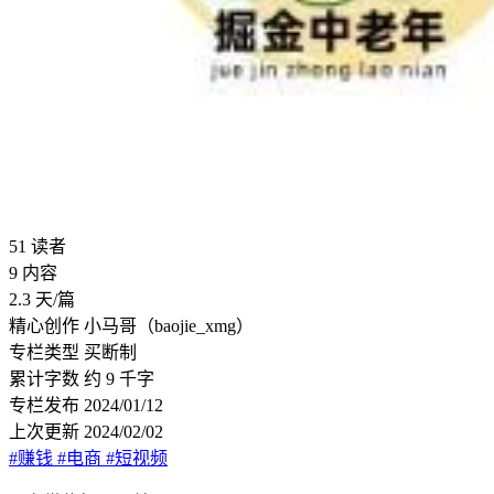
51
读者
9
内容
2.3
天/篇
精心创作
小马哥（baojie_xmg）
专栏类型
买断制
累计字数
约 9 千字
专栏发布
2024/01/12
上次更新
2024/02/02
#赚钱
#电商
#短视频