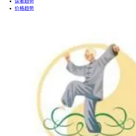
读者趋势
价格趋势