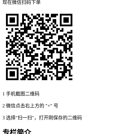
现在
微信扫码
下单
1
手机截图二维码
2
微信点击右上方的 "+" 号
3
选择"扫一扫"，打开刚保存的二维码
专栏简介