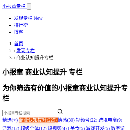
小报童
专栏
发现专栏
New
排行榜
博客
首页
/
发现专栏
/
商业认知提升专栏
小报童 商业认知提升 专栏
为你筛选有价值的小报童商业认知提升专
栏
精选(⭐)
商业认知提升(225)
情感(30)
视频号(22)
跨境电商(9)
游戏(12)
超级个体(12)
短视频(47)
美食(5)
游戏开发(5)
数字游