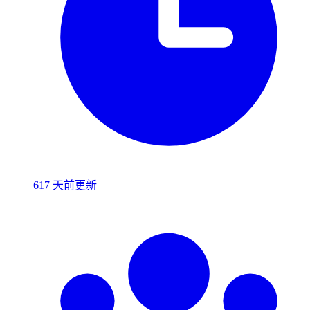
617 天前更新