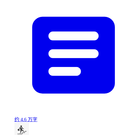
约 4.6 万字