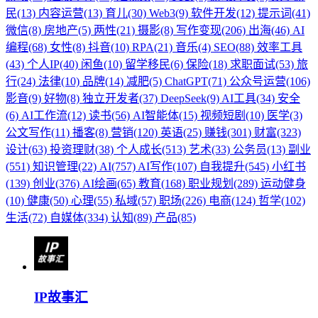
民(13)
内容运营(13)
育儿(30)
Web3(9)
软件开发(12)
提示词(41)
微信(8)
房地产(5)
两性(21)
摄影(8)
写作变现(206)
出海(46)
AI
编程(68)
女性(8)
抖音(10)
RPA(21)
音乐(4)
SEO(88)
效率工具
(43)
个人IP(40)
闲鱼(10)
留学移民(6)
保险(18)
求职面试(53)
旅
行(24)
法律(10)
品牌(14)
减肥(5)
ChatGPT(71)
公众号运营(106)
影音(9)
好物(8)
独立开发者(37)
DeepSeek(9)
AI工具(34)
安全
(6)
AI工作流(12)
读书(56)
AI智能体(15)
视频短剧(10)
医学(3)
公文写作(11)
播客(8)
营销(120)
英语(25)
赚钱(301)
财富(323)
设计(63)
投资理财(38)
个人成长(513)
艺术(33)
公务员(13)
副业
(551)
知识管理(22)
AI(757)
AI写作(107)
自我提升(545)
小红书
(139)
创业(376)
AI绘画(65)
教育(168)
职业规划(289)
运动健身
(10)
健康(50)
心理(55)
私域(57)
职场(226)
电商(124)
哲学(102)
生活(72)
自媒体(334)
认知(89)
产品(85)
IP故事汇