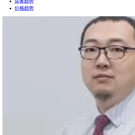
读者趋势
价格趋势