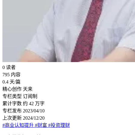
0
读者
795
内容
0.4
天/篇
精心创作
天来
专栏类型
订阅制
累计字数
约 42 万字
专栏发布
2023/04/10
上次更新
2024/12/20
#商业认知提升
#财富
#投资理财