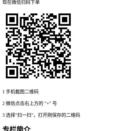
现在
微信扫码
下单
1
手机截图二维码
2
微信点击右上方的 "+" 号
3
选择"扫一扫"，打开刚保存的二维码
专栏简介