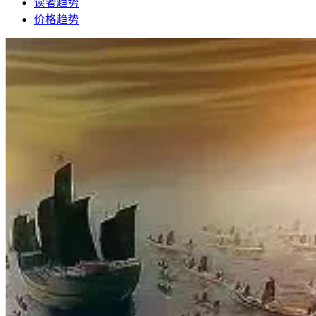
读者趋势
价格趋势