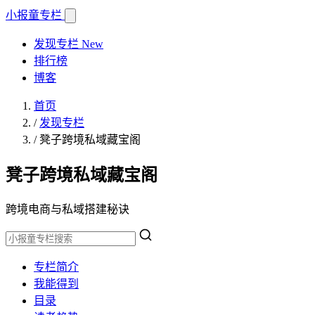
小报童
专栏
发现专栏
New
排行榜
博客
首页
/
发现专栏
/
凳子跨境私域藏宝阁
凳子跨境私域藏宝阁
跨境电商与私域搭建秘诀
专栏简介
我能得到
目录