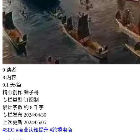
0
读者
8
内容
0.1
天/篇
精心创作
凳子哥
专栏类型
订阅制
累计字数
约 8 千字
专栏发布
2024/04/30
上次更新
2024/05/05
#SEO
#商业认知提升
#跨境电商