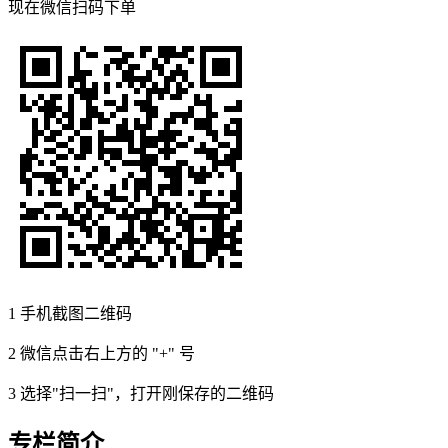
现在
微信扫码
下单
1
手机截图二维码
2
微信点击右上方的 "+" 号
3
选择"扫一扫"，打开刚保存的二维码
专栏简介