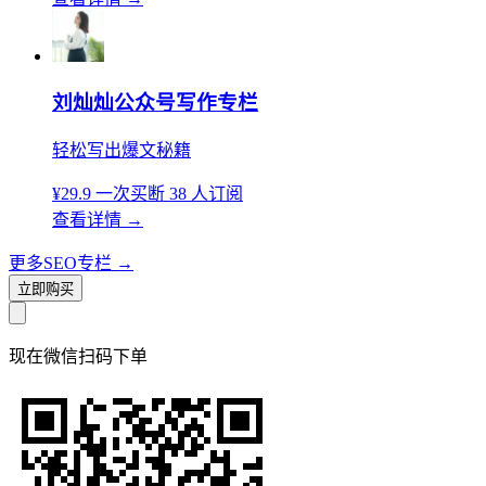
刘灿灿公众号写作专栏
轻松写出爆文秘籍
¥29.9
一次买断
38 人订阅
查看详情
→
更多SEO专栏
→
立即购买
现在
微信扫码
下单