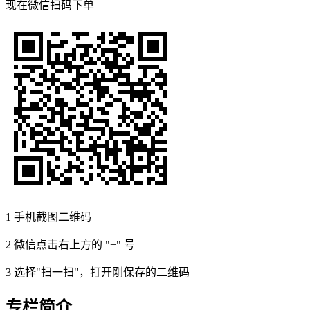
现在
微信扫码
下单
1
手机截图二维码
2
微信点击右上方的 "+" 号
3
选择"扫一扫"，打开刚保存的二维码
专栏简介