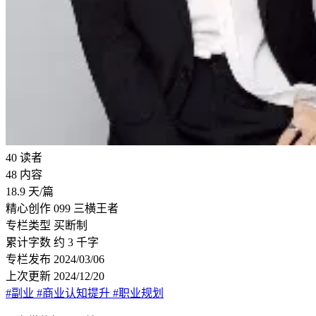
40
读者
48
内容
18.9
天/篇
精心创作
099 三横王者
专栏类型
买断制
累计字数
约 3 千字
专栏发布
2024/03/06
上次更新
2024/12/20
#副业
#商业认知提升
#职业规划