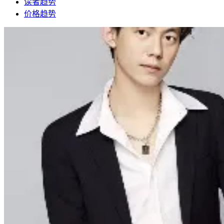
读者趋势
价格趋势