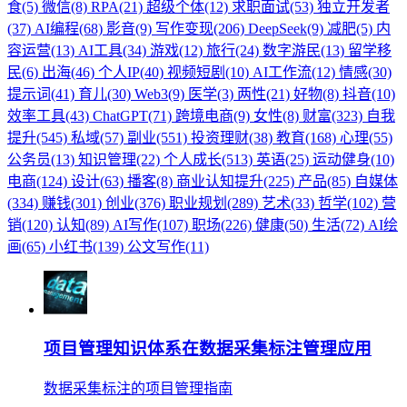
食(5)
微信(8)
RPA(21)
超级个体(12)
求职面试(53)
独立开发者
(37)
AI编程(68)
影音(9)
写作变现(206)
DeepSeek(9)
减肥(5)
内
容运营(13)
AI工具(34)
游戏(12)
旅行(24)
数字游民(13)
留学移
民(6)
出海(46)
个人IP(40)
视频短剧(10)
AI工作流(12)
情感(30)
提示词(41)
育儿(30)
Web3(9)
医学(3)
两性(21)
好物(8)
抖音(10)
效率工具(43)
ChatGPT(71)
跨境电商(9)
女性(8)
财富(323)
自我
提升(545)
私域(57)
副业(551)
投资理财(38)
教育(168)
心理(55)
公务员(13)
知识管理(22)
个人成长(513)
英语(25)
运动健身(10)
电商(124)
设计(63)
播客(8)
商业认知提升(225)
产品(85)
自媒体
(334)
赚钱(301)
创业(376)
职业规划(289)
艺术(33)
哲学(102)
营
销(120)
认知(89)
AI写作(107)
职场(226)
健康(50)
生活(72)
AI绘
画(65)
小红书(139)
公文写作(11)
项目管理知识体系在数据采集标注管理应用
数据采集标注的项目管理指南