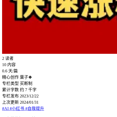
2
读者
10
内容
0.6
天/篇
精心创作
葉子🍀
专栏类型
买断制
累计字数
约 7 千字
专栏发布
2023/12/22
上次更新
2024/01/31
#AI
#小红书
#自我提升