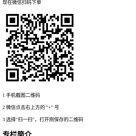
现在
微信扫码
下单
1
手机截图二维码
2
微信点击右上方的 "+" 号
3
选择"扫一扫"，打开刚保存的二维码
专栏简介