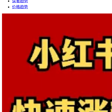
读者趋势
价格趋势