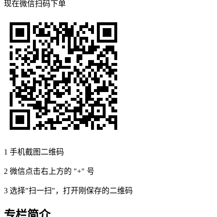
现在
微信扫码
下单
1
手机截图二维码
2
微信点击右上方的 "+" 号
3
选择"扫一扫"，打开刚保存的二维码
专栏简介