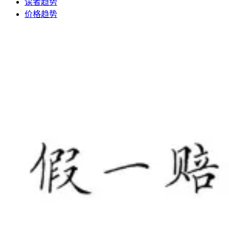
读者趋势
价格趋势