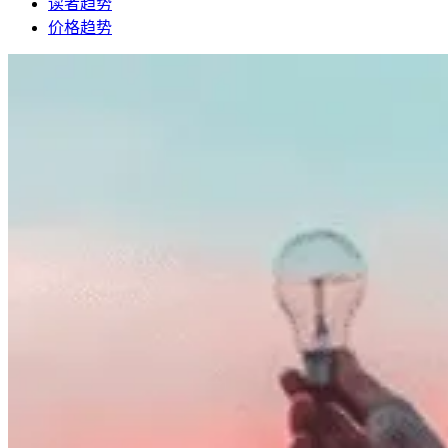
读者趋势
价格趋势