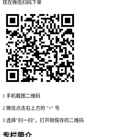
现在
微信扫码
下单
1
手机截图二维码
2
微信点击右上方的 "+" 号
3
选择"扫一扫"，打开刚保存的二维码
专栏简介