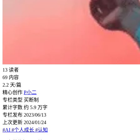
13
读者
69
内容
2.2
天/篇
精心创作
P小二
专栏类型
买断制
累计字数
约 5.9 万字
专栏发布
2023/06/13
上次更新
2024/01/24
#AI
#个人成长
#认知