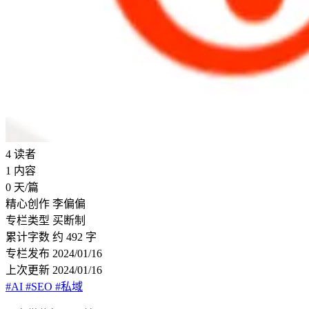
4
读者
1
内容
0
天/篇
精心创作
李偏偏
专栏类型
买断制
累计字数
约 492 字
专栏发布
2024/01/16
上次更新
2024/01/16
#AI
#SEO
#私域