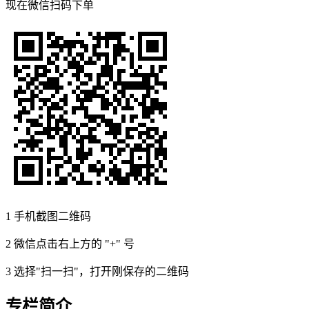
现在
微信扫码
下单
1
手机截图二维码
2
微信点击右上方的 "+" 号
3
选择"扫一扫"，打开刚保存的二维码
专栏简介