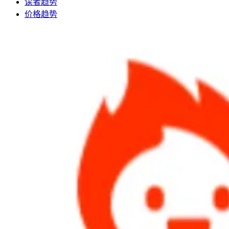
读者趋势
价格趋势