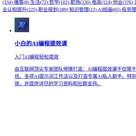
(334)
播客(8)
生活(72)
哲学(102)
职场(226)
电商(124)
创业(376)
业认知提升(225)
职业规划(289)
知识管理(22)
AI绘画(65)
投资理财
小白的AI编程提效课
入门AI编程轻松提效
由互联网顶尖专家团队倾情打造：AI编程提效课不仅限于
径、多项AI提示词工作法以及打造专属AI私人助手。
效，并提供详尽的学习资料和社群支持。