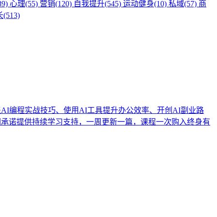
9)
心理(55)
营销(120)
自我提升(545)
运动健身(10)
私域(57)
商
513)
I编程实战技巧、使用AI工具提升办公效率、开创AI副业路
们承诺提供持续学习支持，一周更新一篇，课程一次购入终身有