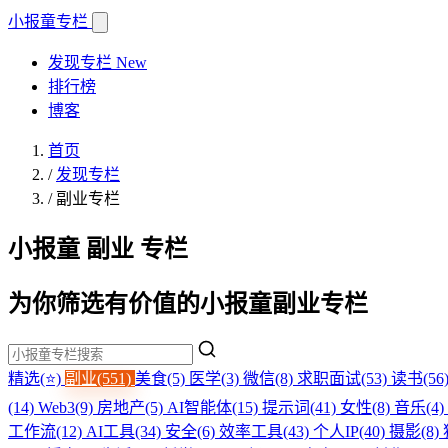
小报童
专栏
发现专栏
New
排行榜
博客
首页
/
发现专栏
/
副业专栏
小报童 副业 专栏
为你筛选有价值的小报童副业专栏
精选(⭐)
副业(551)
美食(5)
医学(3)
微信(8)
求职面试(53)
读书(56
(14)
Web3(9)
房地产(5)
AI智能体(15)
提示词(41)
女性(8)
音乐(4)
工作流(12)
AI工具(34)
安全(6)
效率工具(43)
个人IP(40)
摄影(8)