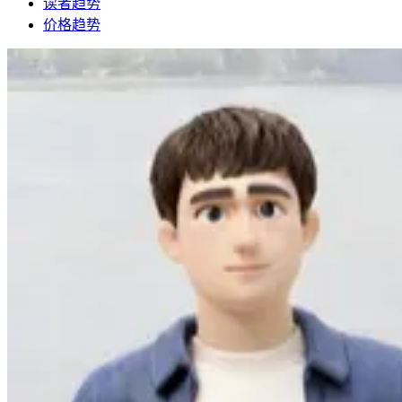
读者趋势
价格趋势