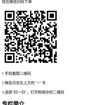
现在
微信扫码
下单
1
手机截图二维码
2
微信点击右上方的 "+" 号
3
选择"扫一扫"，打开刚保存的二维码
专栏简介