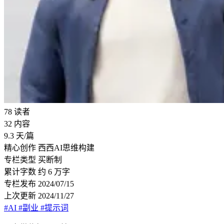
78
读者
32
内容
9.3
天/篇
精心创作
西西AI思维构建
专栏类型
买断制
累计字数
约 6 万字
专栏发布
2024/07/15
上次更新
2024/11/27
#AI
#副业
#提示词