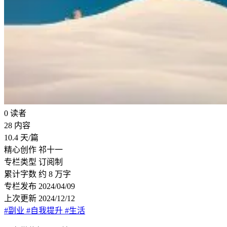
0
读者
28
内容
10.4
天/篇
精心创作
祁十一
专栏类型
订阅制
累计字数
约 8 万字
专栏发布
2024/04/09
上次更新
2024/12/12
#副业
#自我提升
#生活