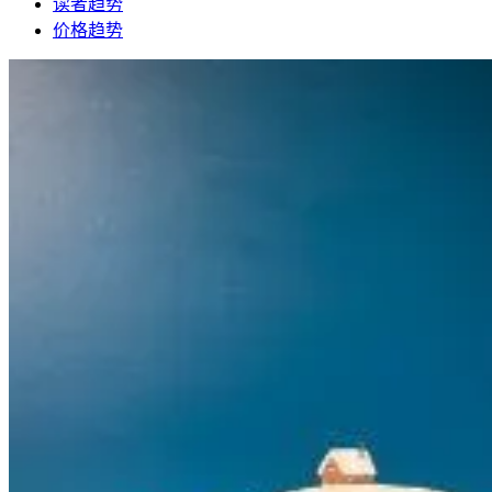
读者趋势
价格趋势