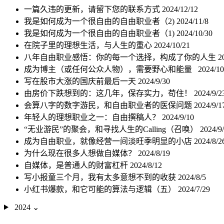
一篇久违的更新，请留下您的联系方式
2024/12/12
我是如何成为一个很自由的自由职业者（2)
2024/11/8
我是如何成为一个很自由的自由职业者（1)
2024/10/30
在院子里的理想生活，与人生的重心
2024/10/21
八年自由职业感悟：你的每一个选择，构成了你的人生
2
成为博主（或任何公众人物），需要野心和能量
2024/10
写在股市大涨的国庆前最后一天
2024/9/30
由房价下跌想到的：这几年，保存实力，苟住！
2024/9/2
会算八字的数字游民，和自由职业者的医保问题
2024/9/1
年轻人的理想职业之一：自由撰稿人？
2024/9/10
“无业游民”的聚会，和寻找人生的Calling（召唤）
2024/9
成为自由职业，就像经营一间淡旺季明显的小店
2024/8/2
为什么现在很多人想做自媒体？
2024/8/19
自媒体，是普通人的财富杠杆
2024/8/12
写小报童三个月，我有太多意想不到的收获
2024/8/5
小红书爆款，和它可能的算法与逻辑（五）
2024/7/29
2024
⌄