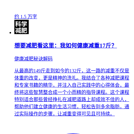
约 1.5 万字
想要减肥看这里：我如何健康减重17斤？
健康减肥秘诀解码
从最高的149斤走到如今的132斤，这一路的减重不仅是
体重的改变，更是精神的洗礼。我结合了各种减肥课程
和专家书籍的精华，并注入自己实践中的心得体会，最
终将这些智慧整合成一个小而精的指导课程。这个课程
特别适合那些曾经挣扎在减肥道路上却成效不佳的人，
帮助他们建立健康的生活习惯，轻松告别多余脂肪，通
过实际操作的步骤，让减重变得可见且可持续。