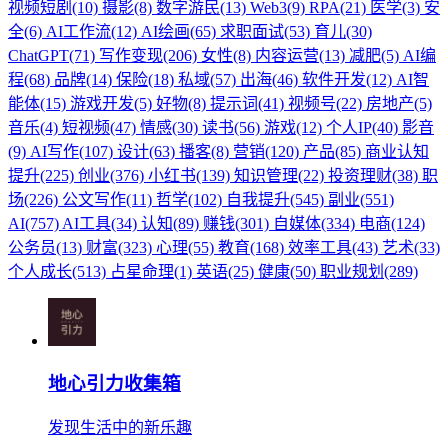
视频短剧(10)
摄影(8)
数字游民(13)
Web3(9)
RPA(21)
医学(3)
安
全(6)
AI工作流(12)
AI绘画(65)
求职面试(53)
育儿(30)
ChatGPT(71)
写作变现(206)
女性(8)
内容运营(13)
减肥(5)
AI编
程(68)
品牌(14)
保险(18)
私域(57)
出海(46)
软件开发(12)
AI智
能体(15)
游戏开发(5)
好物(8)
提示词(41)
视频号(22)
房地产(5)
音乐(4)
短视频(47)
情感(30)
读书(56)
游戏(12)
个人IP(40)
影音
(9)
AI写作(107)
设计(63)
播客(8)
营销(120)
产品(85)
商业认知
提升(225)
创业(376)
小红书(139)
知识管理(22)
投资理财(38)
职
场(226)
公文写作(11)
哲学(102)
自我提升(545)
副业(551)
AI(757)
AI工具(34)
认知(89)
赚钱(301)
自媒体(334)
电商(124)
公务员(13)
财富(323)
心理(55)
教育(168)
效率工具(43)
艺术(33)
个人成长(513)
占星命理(1)
英语(25)
健康(50)
职业规划(289)
地心引力收集箱
发现生活中的新乐趣