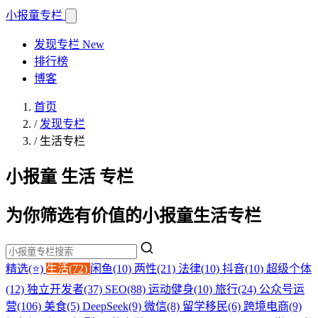
小报童
专栏
发现专栏
New
排行榜
博客
首页
/
发现专栏
/
生活专栏
小报童 生活 专栏
为你筛选有价值的小报童生活专栏
精选(⭐)
生活(72)
闲鱼(10)
两性(21)
法律(10)
抖音(10)
超级个体
(12)
独立开发者(37)
SEO(88)
运动健身(10)
旅行(24)
公众号运
营(106)
美食(5)
DeepSeek(9)
微信(8)
留学移民(6)
跨境电商(9)