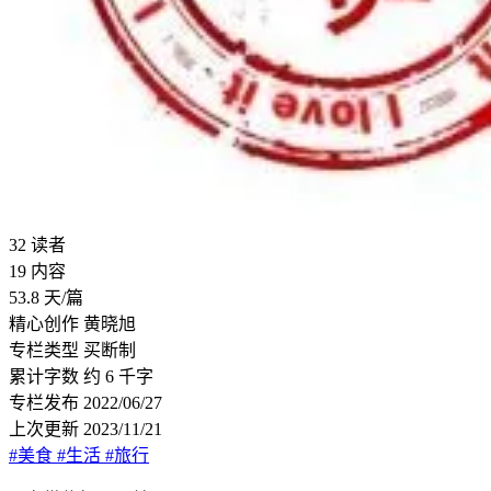
32
读者
19
内容
53.8
天/篇
精心创作
黄晓旭
专栏类型
买断制
累计字数
约 6 千字
专栏发布
2022/06/27
上次更新
2023/11/21
#美食
#生活
#旅行