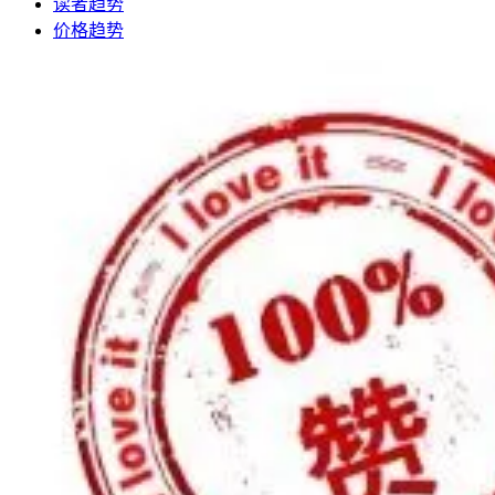
读者趋势
价格趋势