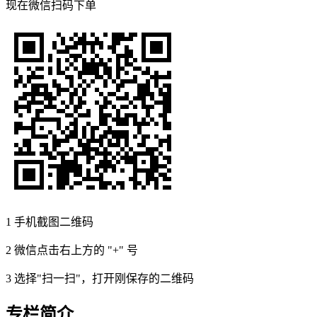
现在
微信扫码
下单
1
手机截图二维码
2
微信点击右上方的 "+" 号
3
选择"扫一扫"，打开刚保存的二维码
专栏简介