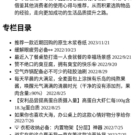
借鉴其他消费者的使用心得与推荐，从而积累选购物品
的经验，走向更加成功的生活品质提升之路。
专栏目录
推荐一款近期回购的原生木浆卷纸
2023/11/21
缓解眼疲劳必备👀
2022/10/23
最近入了餐桌垫打造一人食就餐的幸福场景感
2022/9/21
赞不绝口的臭豆腐，拥有臭宝的快乐🤪
2022/9/20
空气炸锅配备必不可少的硅胶油刷
2022/8/29
每天早晨的大满足，全麦面包上涂抹有乐岛的纯熬果
酱，唤醒元气满满的清晨时光（干净的没有添加剂，果
肉含量≥90%）
2022/8/25
【安利品尝提高蛋白质摄入量】高蛋白大虾仁每100g含
18.3g蛋白质
2022/8/25
如果你也喜欢大海，办公桌上的这款心情好物分享给你
2022/7/26
💡 衣柜收纳必备：内置物架【分层】神器
2022/7/25
说实在的这个夏天我一直在等这款冷面补货
2022/7/25