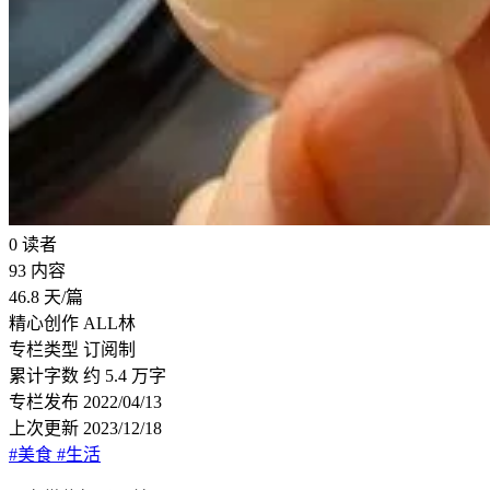
0
读者
93
内容
46.8
天/篇
精心创作
ALL林
专栏类型
订阅制
累计字数
约 5.4 万字
专栏发布
2022/04/13
上次更新
2023/12/18
#美食
#生活