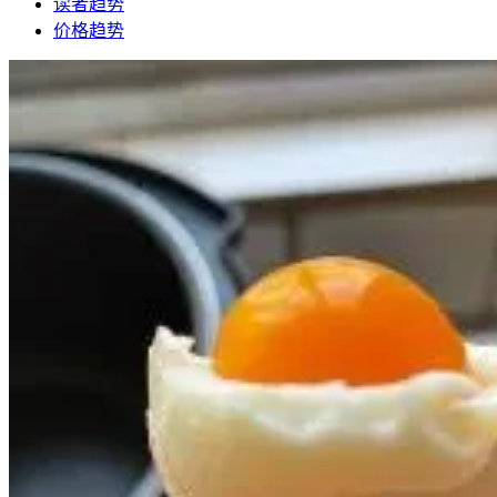
读者趋势
价格趋势