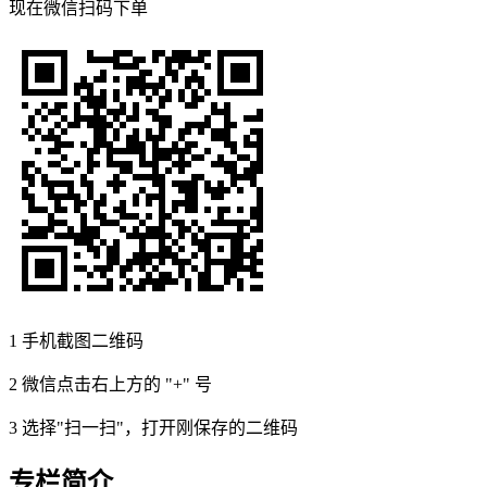
现在
微信扫码
下单
1
手机截图二维码
2
微信点击右上方的 "+" 号
3
选择"扫一扫"，打开刚保存的二维码
专栏简介