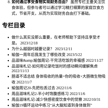
如何通过享受食物实现财务自由？
虽然专栏主要关注饮
食体验，但参与者可以通过学习精打细算的家庭饮食方
式，节省开支，从而为实现财务自由打下基础。
专栏目录
做什么其实没那么重要，在老师帮助下坚持且享受才
是。
2023/12/18
为什么越弱时越要记录？
2023/12/11
瑜伽一周年后我发生了哪些改变
2023/5/22
品滋味&amp;瑜伽周记-干完活吃饭的幸福感
2022/11/27
品滋味札记-如何用记录吃饭时的感动瞬间缓解焦虑
2022/11/13
肠道不适总结 身体吸收的热量=你的吸收+大肠微生物吸
收
2022/11/7
瑜伽周记20-先把包丢过去
2022/11/6
周品滋味札记2-半小时饱腹感练习
2022/11/6
周品滋味札记-减少快感密度饮食中的觉察
2022/10/31
瑜伽19循环运动中练习“从大脑知道到身体做到”