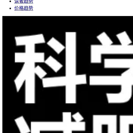
读者趋势
价格趋势