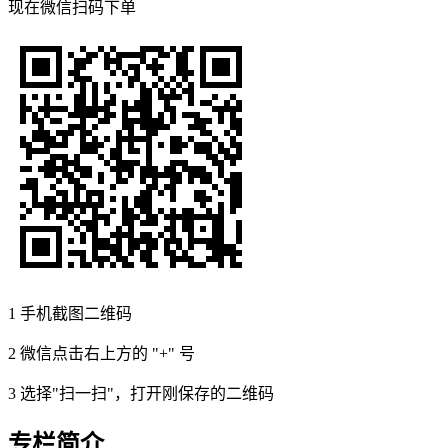
现在
微信扫码
下单
1
手机截图二维码
2
微信点击右上方的 "+" 号
3
选择"扫一扫"，打开刚保存的二维码
专栏简介