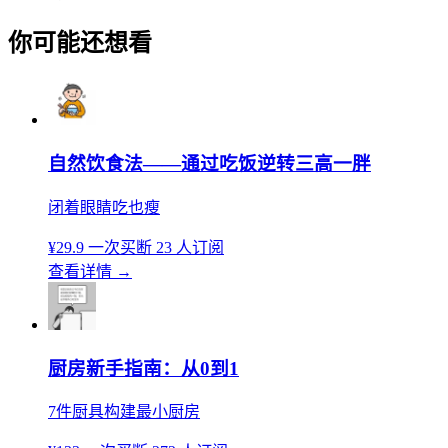
你可能还想看
自然饮食法——通过吃饭逆转三高一胖
闭着眼睛吃也瘦
¥29.9
一次买断
23 人订阅
查看详情
→
厨房新手指南：从0到1
7件厨具构建最小厨房