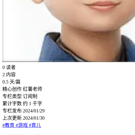
0
读者
2
内容
0.5
天/篇
精心创作
红薯老师
专栏类型
订阅制
累计字数
约 1 千字
专栏发布
2024/01/29
上次更新
2024/01/30
#教育
#游戏
#育儿