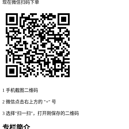
现在
微信扫码
下单
1
手机截图二维码
2
微信点击右上方的 "+" 号
3
选择"扫一扫"，打开刚保存的二维码
专栏简介