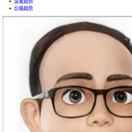
读者趋势
价格趋势