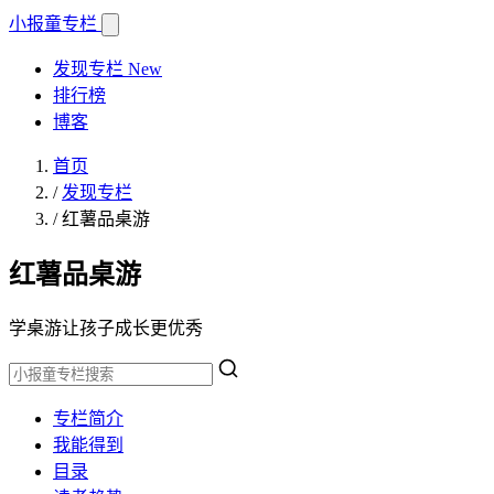
小报童
专栏
发现专栏
New
排行榜
博客
首页
/
发现专栏
/
红薯品桌游
红薯品桌游
学桌游让孩子成长更优秀
专栏简介
我能得到
目录