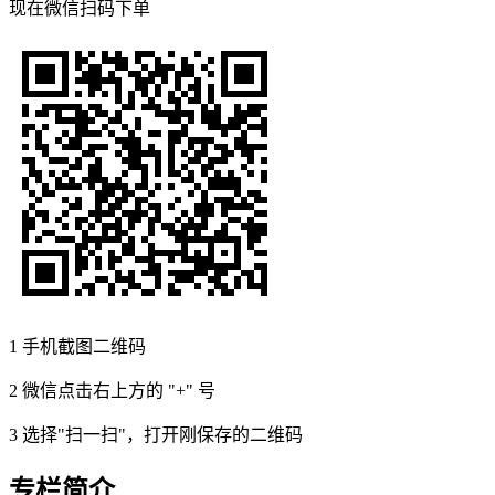
现在
微信扫码
下单
1
手机截图二维码
2
微信点击右上方的 "+" 号
3
选择"扫一扫"，打开刚保存的二维码
专栏简介