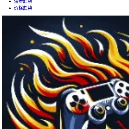
读者趋势
价格趋势