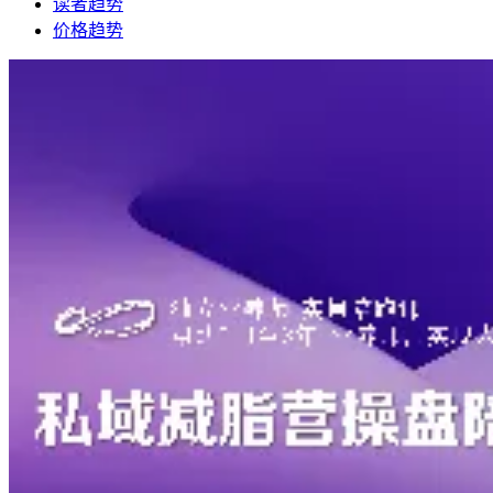
读者趋势
价格趋势