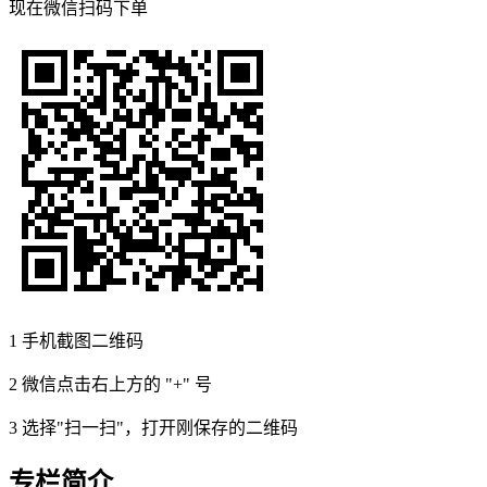
现在
微信扫码
下单
1
手机截图二维码
2
微信点击右上方的 "+" 号
3
选择"扫一扫"，打开刚保存的二维码
专栏简介