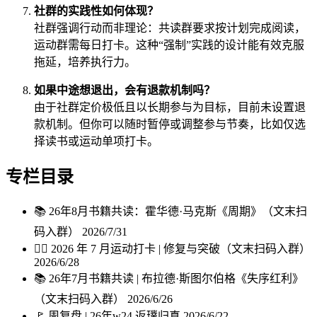
社群的实践性如何体现？
社群强调行动而非理论：共读群要求按计划完成阅读，
运动群需每日打卡。这种“强制”实践的设计能有效克服
拖延，培养执行力。
如果中途想退出，会有退款机制吗？
由于社群定价极低且以长期参与为目标，目前未设置退
款机制。但你可以随时暂停或调整参与节奏，比如仅选
择读书或运动单项打卡。
专栏目录
📚 26年8月书籍共读：霍华德·马克斯《周期》（文末扫
码入群）
2026/7/31
🏃‍♀️ 2026 年 7 月运动打卡 | 修复与突破（文末扫码入群）
2026/6/28
📚 26年7月书籍共读 | 布拉德·斯图尔伯格《失序红利》
（文末扫码入群）
2026/6/26
🚩 周复盘 | 26年w24 返璞归真
2026/6/22