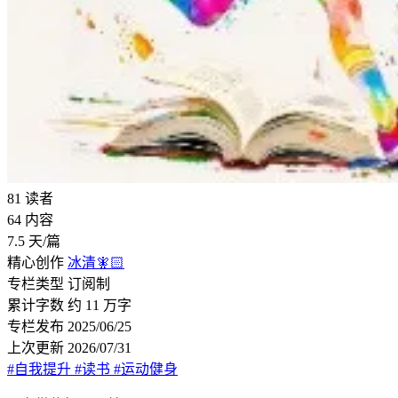
81
读者
64
内容
7.5
天/篇
精心创作
冰清🧚🏻
专栏类型
订阅制
累计字数
约 11 万字
专栏发布
2025/06/25
上次更新
2026/07/31
#自我提升
#读书
#运动健身