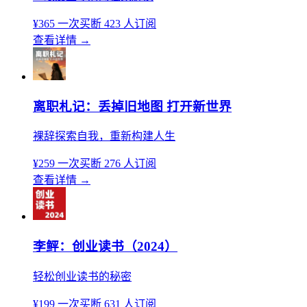
¥365
一次买断
423 人订阅
查看详情
→
离职札记：丢掉旧地图 打开新世界
裸辞探索自我，重新构建人生
¥259
一次买断
276 人订阅
查看详情
→
李鲆：创业读书（2024）
轻松创业读书的秘密
¥199
一次买断
631 人订阅