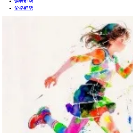
读者趋势
价格趋势