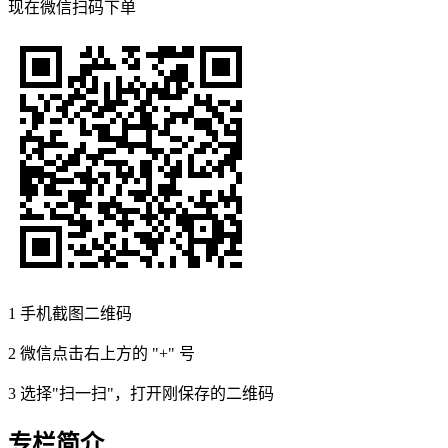
现在
微信扫码
下单
1
手机截图二维码
2
微信点击右上方的 "+" 号
3
选择"扫一扫"，打开刚保存的二维码
专栏简介