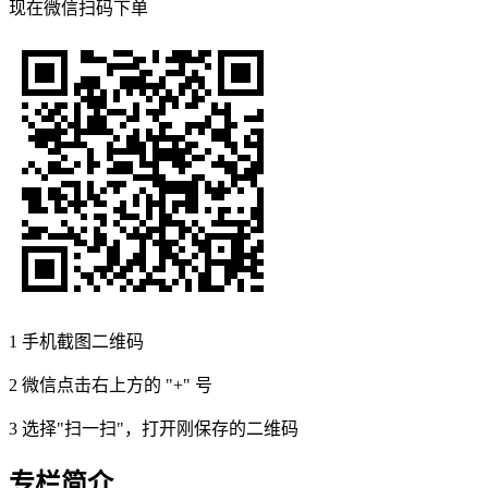
现在
微信扫码
下单
1
手机截图二维码
2
微信点击右上方的 "+" 号
3
选择"扫一扫"，打开刚保存的二维码
专栏简介