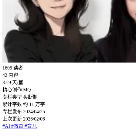
1605
读者
42
内容
37.9
天/篇
精心创作
MQ
专栏类型
买断制
累计字数
约 11 万字
专栏发布
2024/04/25
上次更新
2026/02/06
#AI
#教育
#育儿