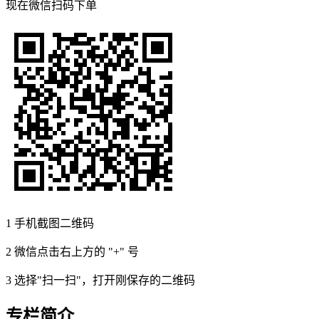
现在
微信扫码
下单
1
手机截图二维码
2
微信点击右上方的 "+" 号
3
选择"扫一扫"，打开刚保存的二维码
专栏简介