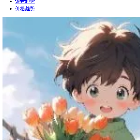
读者趋势
价格趋势