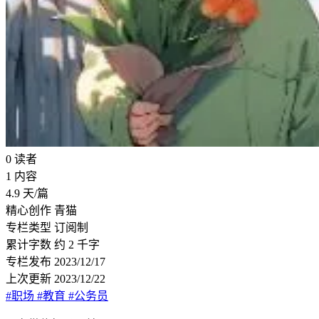
0
读者
1
内容
4.9
天/篇
精心创作
青猫
专栏类型
订阅制
累计字数
约 2 千字
专栏发布
2023/12/17
上次更新
2023/12/22
#职场
#教育
#公务员