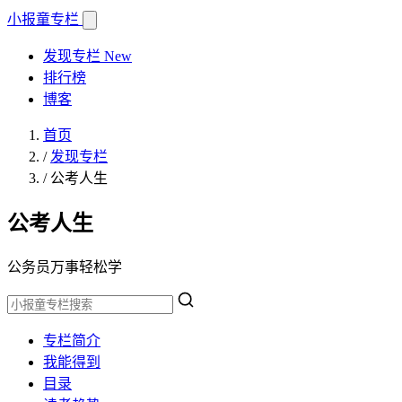
小报童
专栏
发现专栏
New
排行榜
博客
首页
/
发现专栏
/
公考人生
公考人生
公务员万事轻松学
专栏简介
我能得到
目录