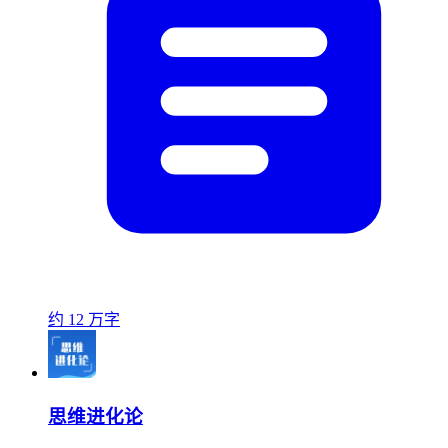
约 12 万字
思维进化论