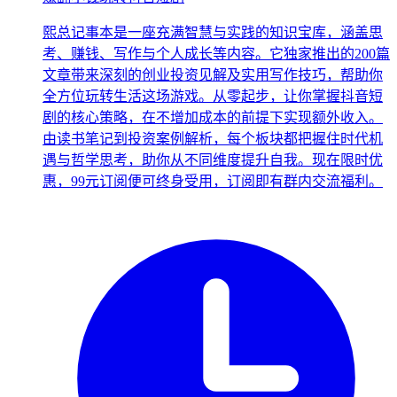
熙总记事本是一座充满智慧与实践的知识宝库，涵盖思
考、赚钱、写作与个人成长等内容。它独家推出的200篇
文章带来深刻的创业投资见解及实用写作技巧，帮助你
全方位玩转生活这场游戏。从零起步，让你掌握抖音短
剧的核心策略，在不增加成本的前提下实现额外收入。
由读书笔记到投资案例解析，每个板块都把握住时代机
遇与哲学思考，助你从不同维度提升自我。现在限时优
惠，99元订阅便可终身受用，订阅即有群内交流福利。