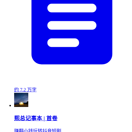
约 7.2 万字
熙总记事本 | 首卷
赚翻小钱玩转抖音短剧