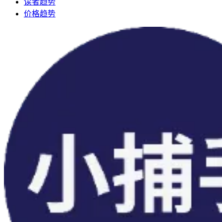
读者趋势
价格趋势