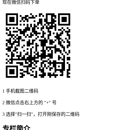
现在
微信扫码
下单
1
手机截图二维码
2
微信点击右上方的 "+" 号
3
选择"扫一扫"，打开刚保存的二维码
专栏简介