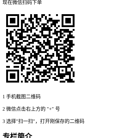
现在
微信扫码
下单
1
手机截图二维码
2
微信点击右上方的 "+" 号
3
选择"扫一扫"，打开刚保存的二维码
专栏简介