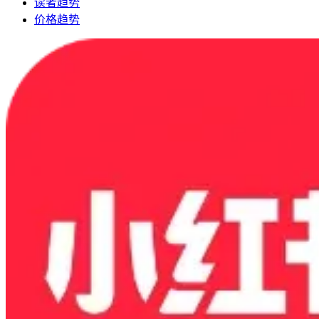
读者趋势
价格趋势