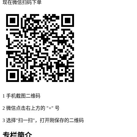
现在
微信扫码
下单
1
手机截图二维码
2
微信点击右上方的 "+" 号
3
选择"扫一扫"，打开刚保存的二维码
专栏简介