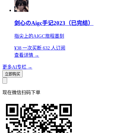
剑心のAigc手记2023（已完结）
指尖上的AIGC旅程墨刻
¥38
一次买断
632 人订阅
查看详情
→
更多AI专栏
→
立即购买
现在
微信扫码
下单