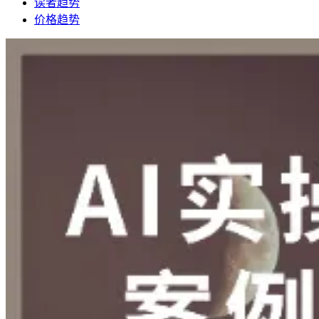
读者趋势
价格趋势