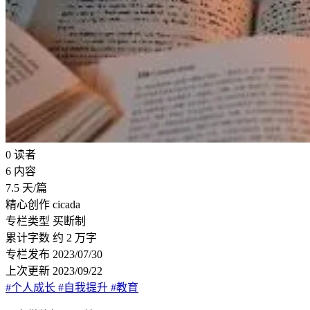
0
读者
6
内容
7.5
天/篇
精心创作
cicada
专栏类型
买断制
累计字数
约 2 万字
专栏发布
2023/07/30
上次更新
2023/09/22
#个人成长
#自我提升
#教育