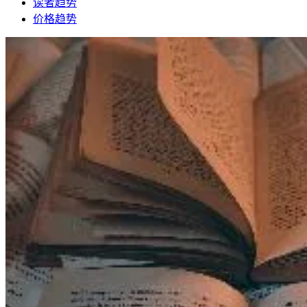
读者趋势
价格趋势