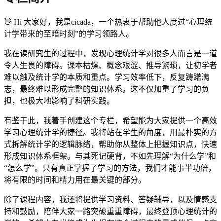
👋 Hi 大家好，我是cicada，一个热衷于帮助他人度过“心理统
计学带来的至暗时刻”的学习领路人。
我在读研究生的过程中，发现心理统计学对很多人而言是一道
令人生畏的障碍。课本枯燥、概念艰涩、推导繁琐，让初学者
难以触及统计学的本质和重点。学习效率低下，反复踌躇满
志，最终难以形成完整的知识体系。这不仅加重了学习的负
担，也极大地影响了科研实践。
有鉴于此，我着手创建这个专栏，希望能为大家提供一个高效
学习心理统计学的捷径。我将站在学生的角度，用最朴实的方
式拆解统计学的逻辑脉络，帮助你从整体上把握知识点，快速
形成知识体系框架。与其死记硬背，不如先理解“为什么学”和
“怎么学”。只有真正掌握了学习的方法，我们才能事半功倍，
将有限的时间和精力用在最关键的部分。
除了课程内容，我还将提供学习资料、答疑辅导，以及情感支
持和鼓励，陪伴大家一路突破重重障碍，最终登顶心理统计的