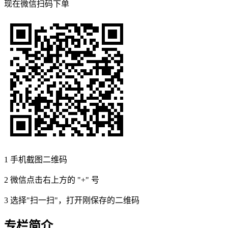
现在
微信扫码
下单
1
手机截图二维码
2
微信点击右上方的 "+" 号
3
选择"扫一扫"，打开刚保存的二维码
专栏简介