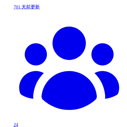
701 天前更新
24