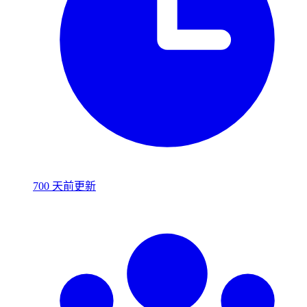
700 天前更新