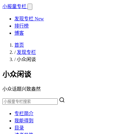
小报童
专栏
发现专栏
New
排行榜
博客
首页
/
发现专栏
/
小众闲谈
小众闲谈
小众话题兴致盎然
专栏简介
我能得到
目录