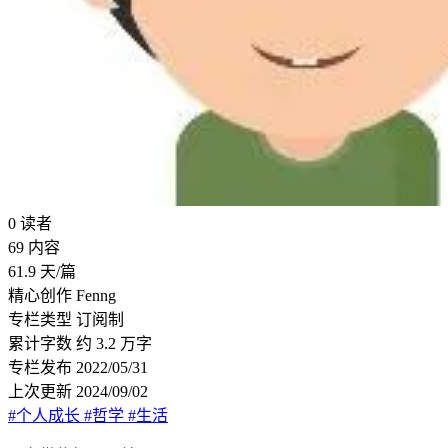
0
读者
69
内容
61.9
天/篇
精心创作
Fenng
专栏类型
订阅制
累计字数
约 3.2 万字
专栏发布
2022/05/31
上次更新
2024/09/02
#个人成长
#哲学
#生活