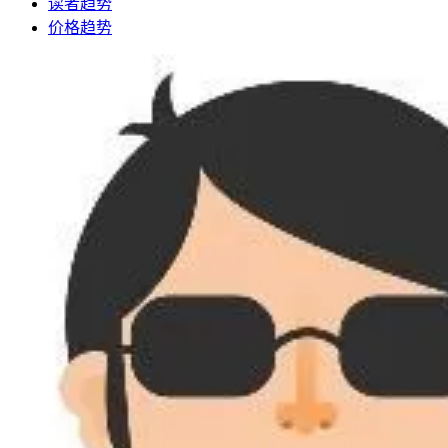
读者趋势
价格趋势