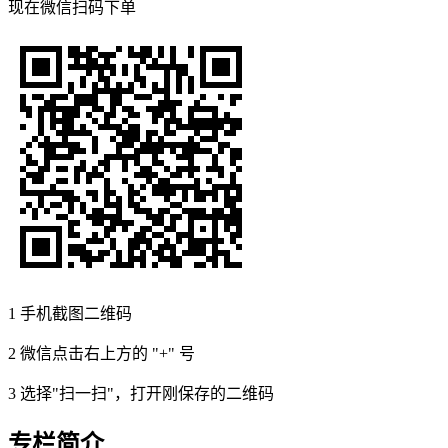
现在
微信扫码
下单
1
手机截图二维码
2
微信点击右上方的 "+" 号
3
选择"扫一扫"，打开刚保存的二维码
专栏简介