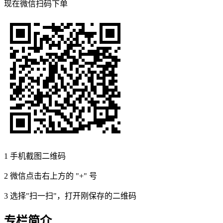
现在
微信扫码
下单
1
手机截图二维码
2
微信点击右上方的 "+" 号
3
选择"扫一扫"，打开刚保存的二维码
专栏简介