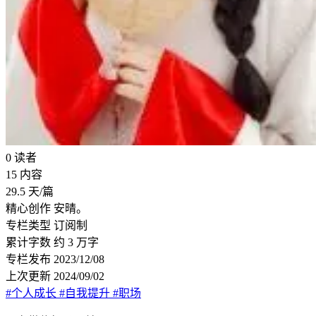
0
读者
15
内容
29.5
天/篇
精心创作
安晴。
专栏类型
订阅制
累计字数
约 3 万字
专栏发布
2023/12/08
上次更新
2024/09/02
#个人成长
#自我提升
#职场