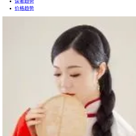
读者趋势
价格趋势