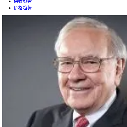
读者趋势
价格趋势