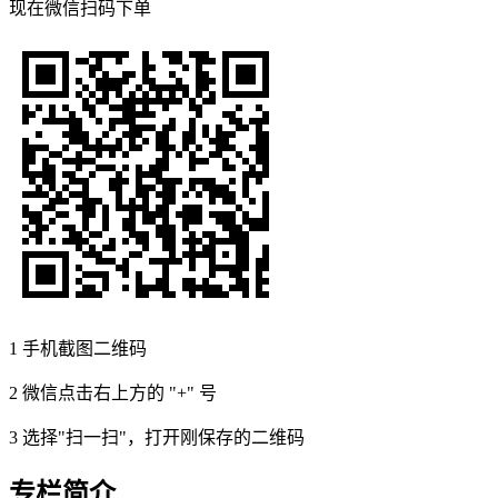
现在
微信扫码
下单
1
手机截图二维码
2
微信点击右上方的 "+" 号
3
选择"扫一扫"，打开刚保存的二维码
专栏简介