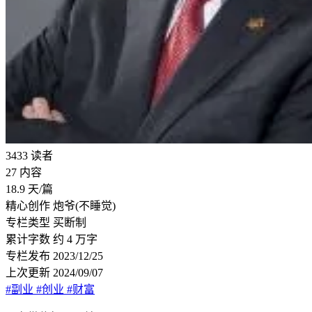
3433
读者
27
内容
18.9
天/篇
精心创作
炮爷(不睡觉)
专栏类型
买断制
累计字数
约 4 万字
专栏发布
2023/12/25
上次更新
2024/09/07
#副业
#创业
#财富