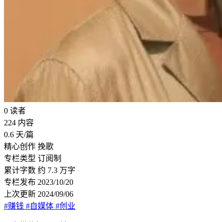
0
读者
224
内容
0.6
天/篇
精心创作
挽歌
专栏类型
订阅制
累计字数
约 7.3 万字
专栏发布
2023/10/20
上次更新
2024/09/06
#赚钱
#自媒体
#创业