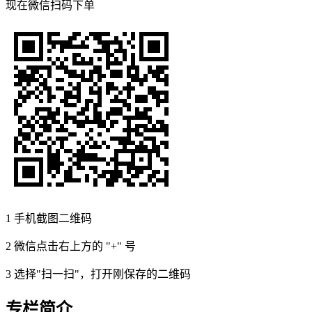
现在
微信扫码
下单
1
手机截图二维码
2
微信点击右上方的 "+" 号
3
选择"扫一扫"，打开刚保存的二维码
专栏简介