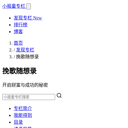
小报童
专栏
发现专栏
New
排行榜
博客
首页
/
发现专栏
/
挽歌随想录
挽歌随想录
开启财富与成功的秘密
专栏简介
我能得到
目录