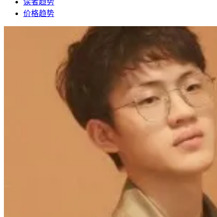
读者趋势
价格趋势