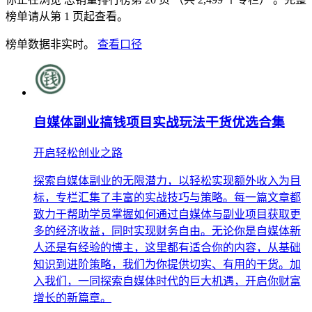
榜单请从第 1 页起查看。
榜单数据非实时。
查看口径
自媒体副业搞钱项目实战玩法干货优选合集
开启轻松创业之路
探索自媒体副业的无限潜力，以轻松实现额外收入为目
标，专栏汇集了丰富的实战技巧与策略。每一篇文章都
致力于帮助学员掌握如何通过自媒体与副业项目获取更
多的经济收益，同时实现财务自由。无论你是自媒体新
人还是有经验的博主，这里都有适合你的内容，从基础
知识到进阶策略，我们为你提供切实、有用的干货。加
入我们，一同探索自媒体时代的巨大机遇，开启你财富
增长的新篇章。