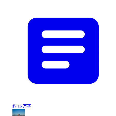
约 16 万字