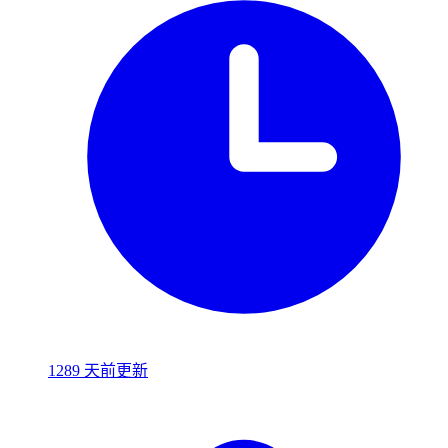
1289 天前更新