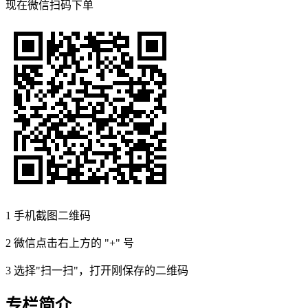
现在
微信扫码
下单
1
手机截图二维码
2
微信点击右上方的 "+" 号
3
选择"扫一扫"，打开刚保存的二维码
专栏简介