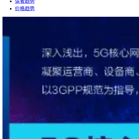
读者趋势
价格趋势