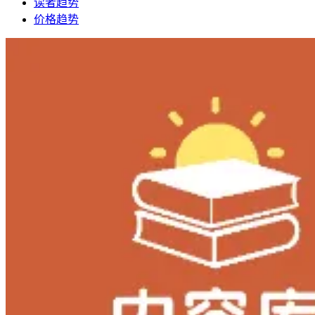
读者趋势
价格趋势