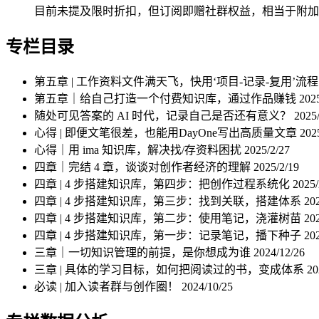
目前未提及限时折扣，但订阅即赠社群权益，相当于附加
专栏目录
第五章 | 工作资料文件满天飞，快用‘项目-记录-复用’
第五章｜给自己打造一个付费知识库，通过作品赚钱
202
随处可见答案的 AI 时代，记录自己是否还有意义？
2025
心得 | 即便文笔很差，也能用DayOne写出高质量文章
202
心得｜用 ima 知识库，解决找/存资料困扰
2025/2/27
四章｜完结 4 章，谈谈对创作者经济的理解
2025/2/19
四章 | 4 步搭建知识库，第四步：把创作过程系统化
2025/
四章 | 4 步搭建知识库，第三步：找到关联，搭建体系
20
四章 | 4 步搭建知识库，第二步：使用笔记，浇灌树苗
20
四章 | 4 步搭建知识库，第一步：记录笔记，播下种子
202
三章｜一切知识管理的前提，是你想成为谁
2024/12/26
三章 | 具体的学习目标，如何把阅读过的书，变成体系
20
必读 | 加入读者群与创作圈！
2024/10/25