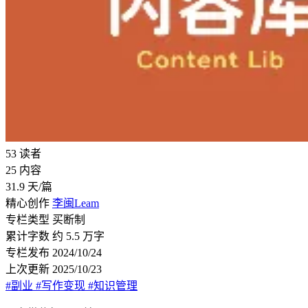
53
读者
25
内容
31.9
天/篇
精心创作
李闽Leam
专栏类型
买断制
累计字数
约 5.5 万字
专栏发布
2024/10/24
上次更新
2025/10/23
#副业
#写作变现
#知识管理