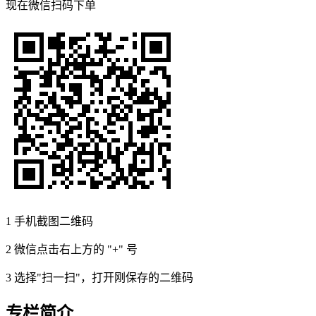
现在
微信扫码
下单
1
手机截图二维码
2
微信点击右上方的 "+" 号
3
选择"扫一扫"，打开刚保存的二维码
专栏简介