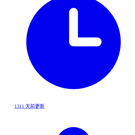
1311 天前更新