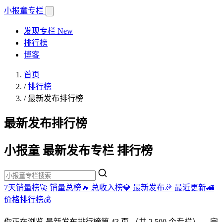
小报童
专栏
发现专栏
New
排行榜
博客
首页
/
排行榜
/
最新发布排行榜
最新发布排行榜
小报童 最新发布专栏 排行榜
7天销量榜🚀
销量总榜🔥
总收入榜💎
最新发布🎉
最近更新🚄
价格排行榜💰
你正在浏览
最新发布排行榜
第 43 页
（共 2,500 个专栏）
。完