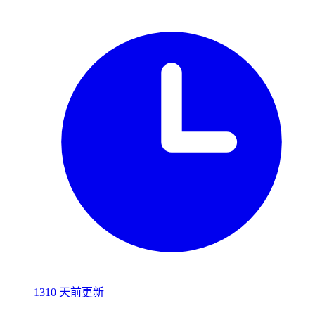
1310 天前更新