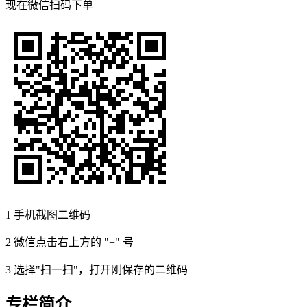
现在
微信扫码
下单
1
手机截图二维码
2
微信点击右上方的 "+" 号
3
选择"扫一扫"，打开刚保存的二维码
专栏简介