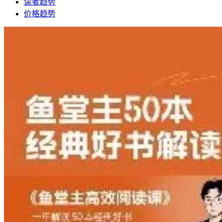
读者趋势
价格趋势