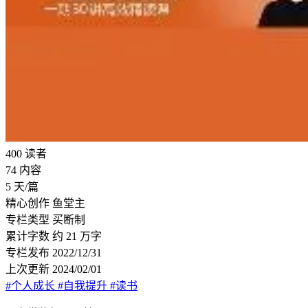
400
读者
74
内容
5
天/篇
精心创作
鱼堂主
专栏类型
买断制
累计字数
约 21 万字
专栏发布
2022/12/31
上次更新
2024/02/01
#个人成长
#自我提升
#读书